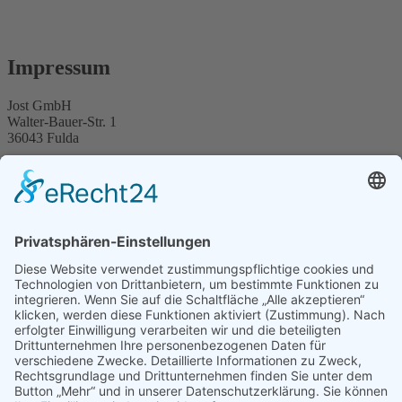
Impressum
Jost GmbH
Walter-Bauer-Str. 1
36043 Fulda
Handelsregister: 5 HRB 881
Registergericht: Amtsgericht Fulda
Vertreten durch:
Ilka Jost-Gutberlet
Marianne Koch
Kontakt
Telefon: +49 (0) 661 93411 0
Telefax: +49 (0) 661 93411 12
E-Mail:
Diese E-Mail-Adresse ist vor Spambots geschützt! Zur
Anzeige muss JavaScript eingeschaltet sein.